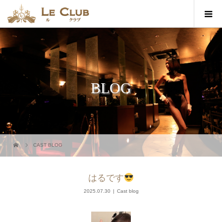
BLOG
CAST BLOG
はるです
2025.07.30
Cast blog