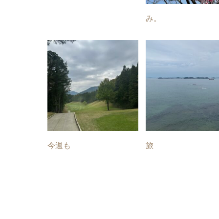
み。
今週も
旅