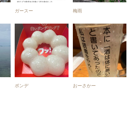
ガースー
梅雨
ポンデ
おーさかー