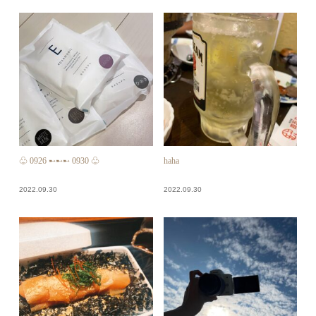
♧ 0926 ➸➸➸ 0930 ♧
haha
2022.09.30
2022.09.30