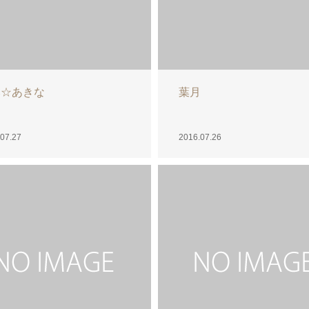
美里☆
金曜日です☆一ノ宮 雫
07.23
2016.07.22