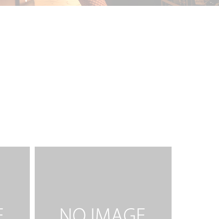
一ノ宮 雫
2016.07.28