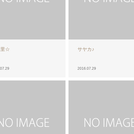
み☆あきな
葉月
07.27
2016.07.26