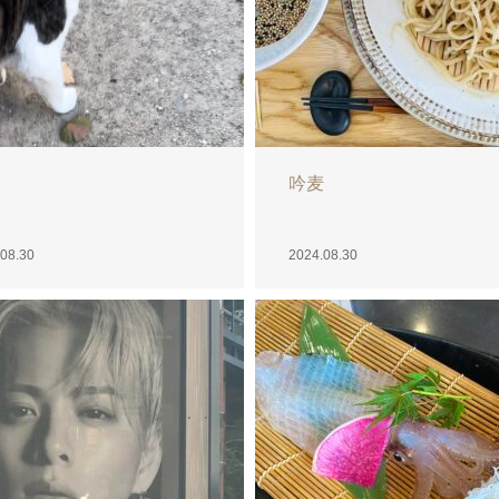
風
舞香です︎︎☺︎
08.29
2024.08.29