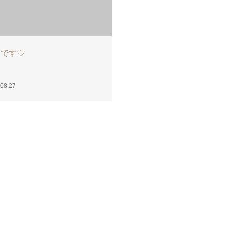
くら
るな
08.26
2024.08.25