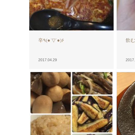
辛٩(●˙▽˙●)۶
飲む
2017.04.29
2017.