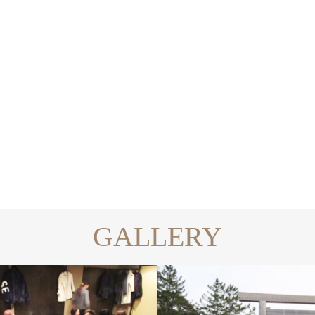
がとう(^O^)/
広島っ
04.21
2017.04.19
GALLERY