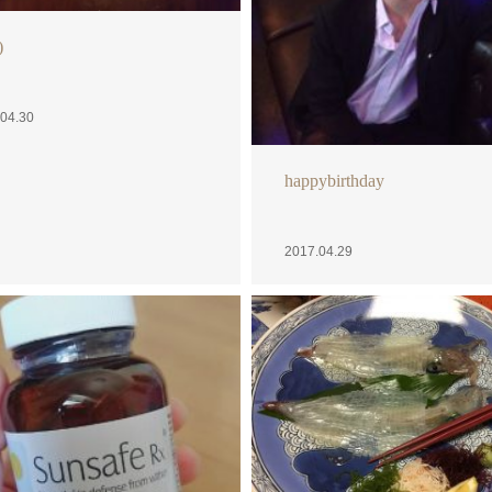
)
04.30
happybirthday
2017.04.29