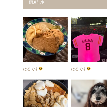
関連記事
はるです
はるです