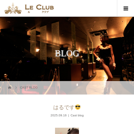
BLOG
CAST BLOG
はるです
2025.09.16
Cast blog