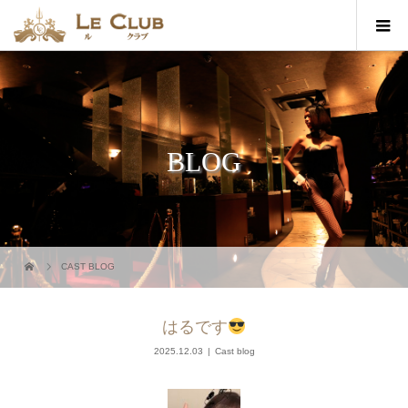
BLOG
CAST BLOG
はるです
2025.12.03
Cast blog