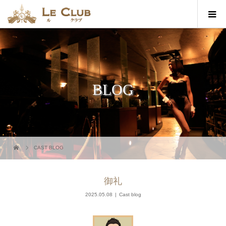
BLOG
CAST BLOG
御礼
2025.05.08
Cast blog