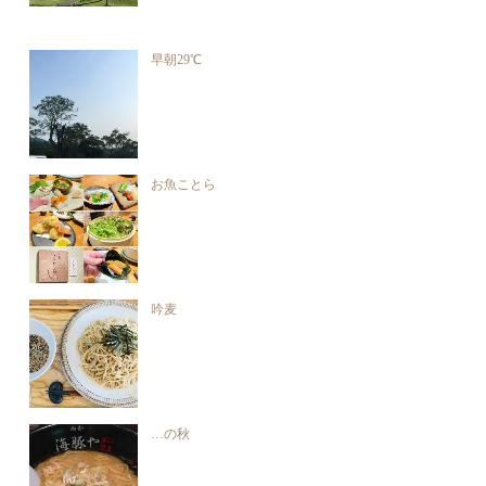
早朝29℃
お魚ことら
吟麦
…の秋