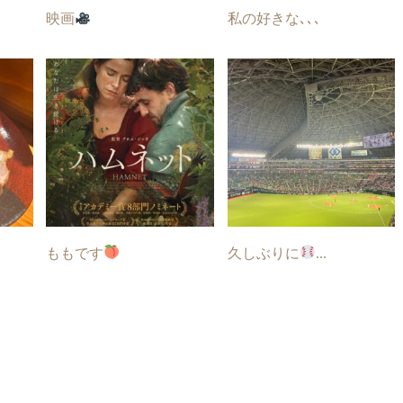
映画
私の好きな､､､
ももです
久しぶりに
...