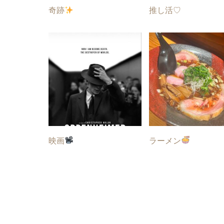
奇跡
推し活♡
映画
ラーメン