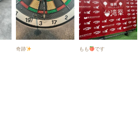
奇跡
もも
です