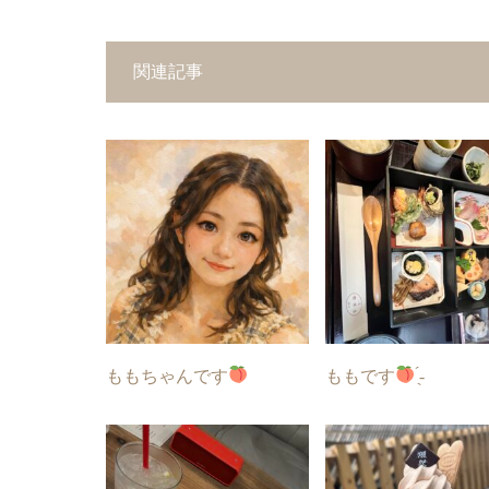
関連記事
ももちゃんです
ももです
̖́-︎