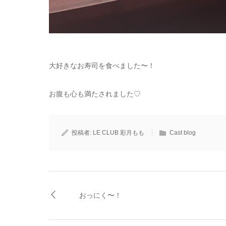
大好きなお寿司を食べました〜！
お腹も心も満たされました♡
投稿者:
LE CLUB 彩月もも
Cast blog
おっにく〜！