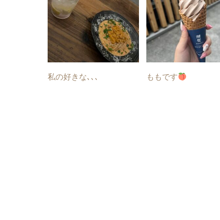
私の好きな､､､
ももです