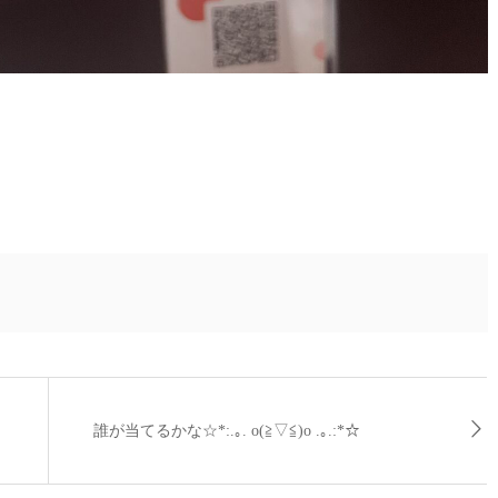
誰が当てるかな☆*:.｡. o(≧▽≦)o .｡.:*☆