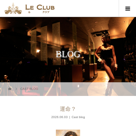
BLOG
CAST BLOG
運命？
2026.06.03
Cast blog