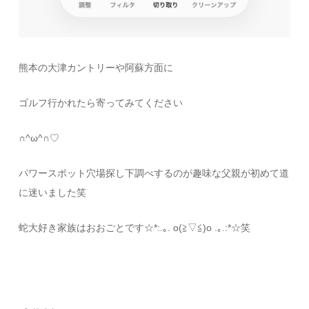
熊本の大津カントリーや阿蘇方面に
ゴルフ行かれたら寄ってみてください
∩^ω^∩♡
パワースポット穴場探し下調べするのが趣味な父親が初めて道
に迷いました笑
蛇大好き家族はおおごとです☆*:.｡. o(≧▽≦)o .｡.:*☆笑