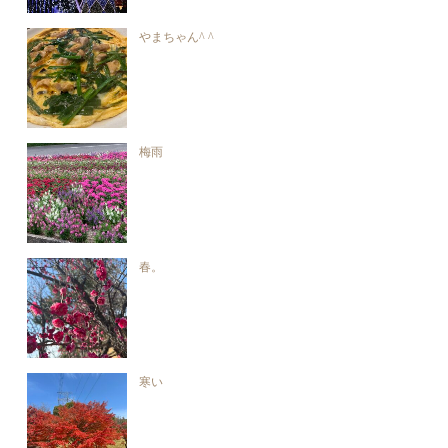
やまちゃん^ ^
梅雨
春。
寒い