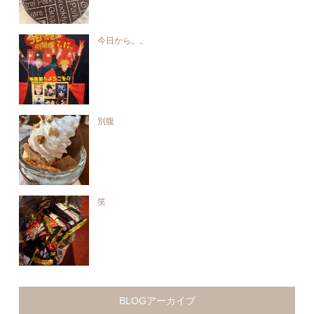
今日から。。
別腹
笑
BLOGアーカイブ