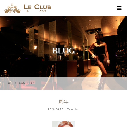
BLOG
CAST BLOG
周年
2026.06.15
Cast blog