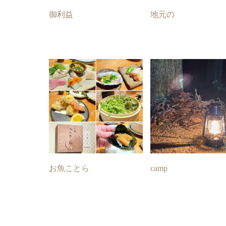
御利益
地元の
お魚ことら
camp