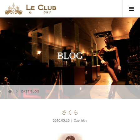
BLOG
CAST BLOG
さくら
2026.05.12
Cast blog