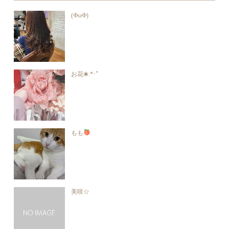
(ФωФ)
お花❀.*･ﾟ
もも
美咲☆