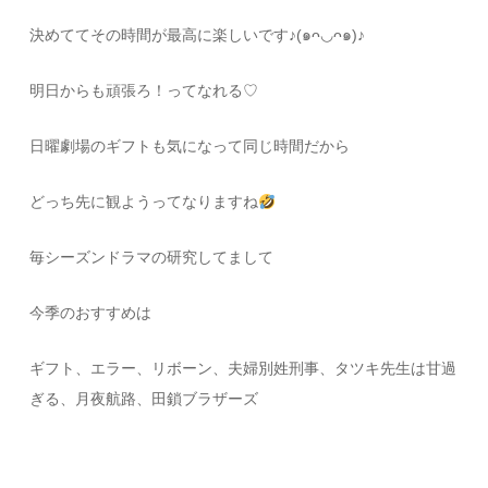
決めててその時間が最高に楽しいです♪(๑ᴖ◡ᴖ๑)♪
明日からも頑張ろ！ってなれる♡
日曜劇場のギフトも気になって同じ時間だから
どっち先に観ようってなりますね
毎シーズンドラマの研究してまして
今季のおすすめは
ギフト、エラー、リボーン、夫婦別姓刑事、タツキ先生は甘過
ぎる、月夜航路、田鎖ブラザーズ