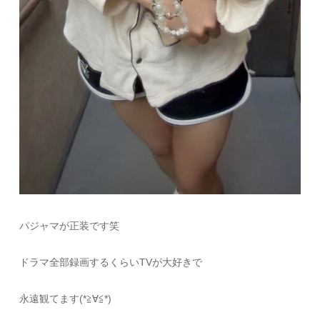
パジャマが正装です笑
ドラマ全部録画するくらいTVが大好きで
永遠観てます(*≧∀≦*)