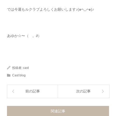
では今週もルクラブよろしくお願いします♪(๑ᴖ◡ᴖ๑)♪
あゆか☆〜（ゝ。∂）
投稿者:
cast
Cast blog
前の記事
次の記事
関連記事