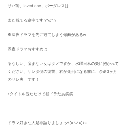
サバ缶、loved one、ボーダレスは
まだ観てる途中です∩^ω^∩
※深夜ドラマを先に観てしまう傾向があるw
深夜ドラマおすすめは
るなしい、産まない女はダメですか、水曜日私の夫に抱かれて
ください、サレタ側の復讐、君が死刑になる前に、余命3ヶ月
のサレ夫 です！
↑タイトル観ただけで昼ドラだあ笑笑
ドラマ好きな人是非語りましょっ٩(๑❛ᴗ❛๑)۶♪