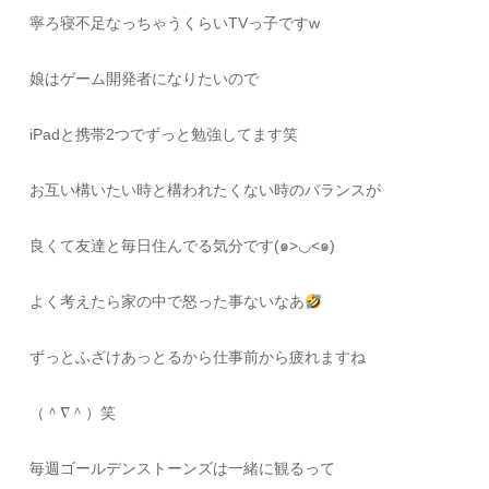
寧ろ寝不足なっちゃうくらいTVっ子ですw
娘はゲーム開発者になりたいので
iPadと携帯2つでずっと勉強してます笑
お互い構いたい時と構われたくない時のバランスが
良くて友達と毎日住んでる気分です(๑>◡<๑)
よく考えたら家の中で怒った事ないなあ
ずっとふざけあっとるから仕事前から疲れますね
（＾∇＾）笑
毎週ゴールデンストーンズは一緒に観るって