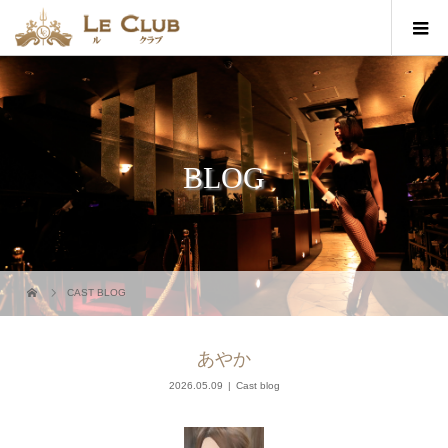
BLOG
CAST BLOG
あやか
2026.05.09
Cast blog