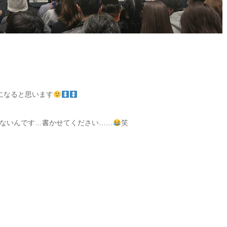
になると思います
かないんです…書かせてください……
笑