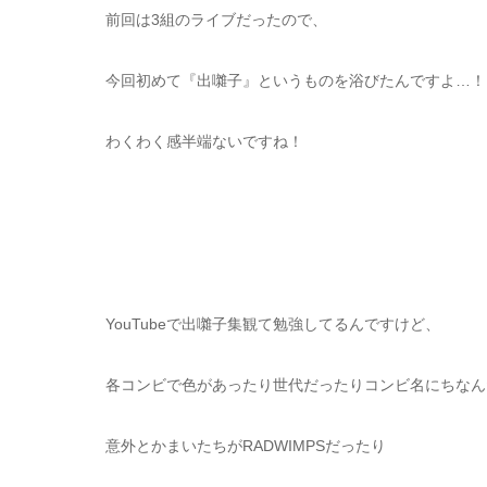
前回は3組のライブだったので、
今回初めて『出囃子』というものを浴びたんですよ…！
わくわく感半端ないですね！
YouTubeで出囃子集観て勉強してるんですけど、
各コンビで色があったり世代だったりコンビ名にちなん
意外とかまいたちが
RADWIMPSだったり