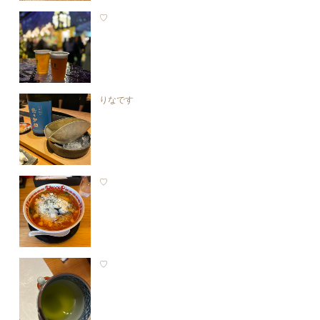
♡
りなです
♡
♡