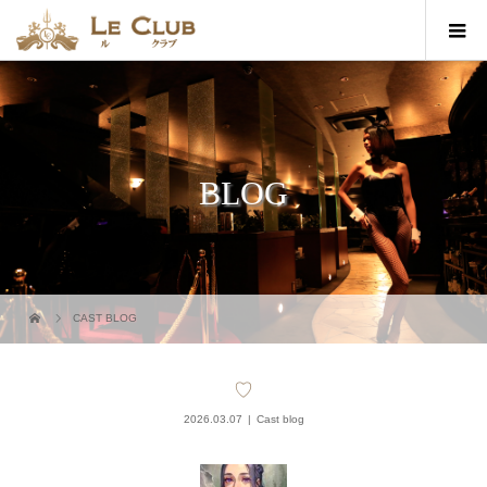
BLOG
CAST BLOG
♡
2026.03.07
Cast blog