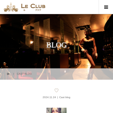
BLOG
CAST BLOG
♡
2024.11.24
Cast blog