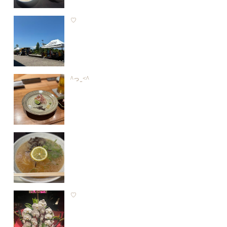
♡
^っ ̫ <^
♡