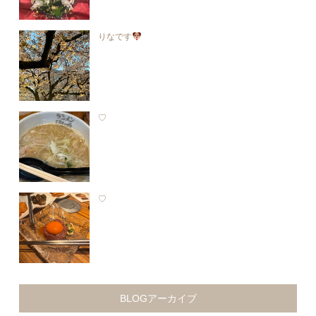
りなです
♡
♡
BLOGアーカイブ