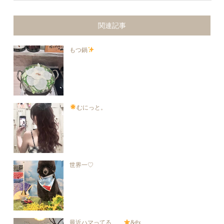
関連記事
もつ鍋
むにっと。
世界一♡
最近ハマってる……
&#x...