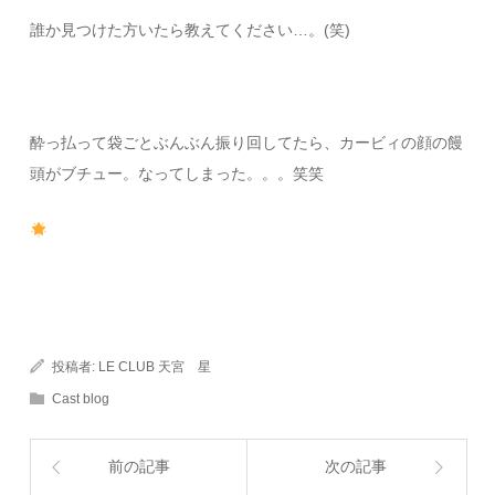
誰か見つけた方いたら教えてください…。(笑)
酔っ払って袋ごとぶんぶん振り回してたら、カービィの顔の饅
頭がブチュー。なってしまった。。。笑笑
投稿者:
LE CLUB 天宮 星
Cast blog
前の記事
次の記事