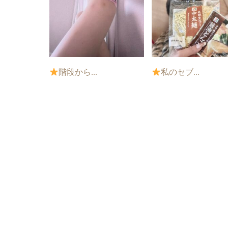
階段から...
私のセブ...