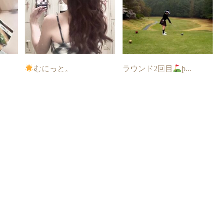
むにっと。
ラウンド2回目
þ...