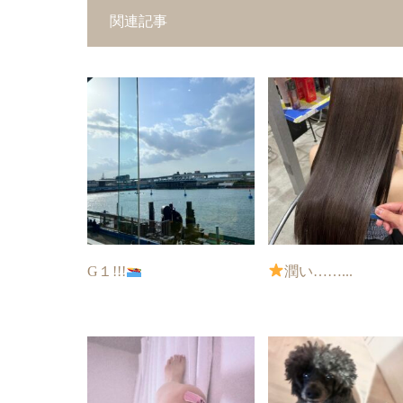
関連記事
G１!!!
潤い……...