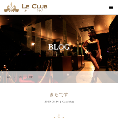
BLOG
CAST BLOG
きらです
2025.08.24
Cast blog