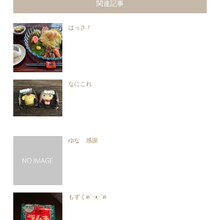
関連記事
はっさ！
なにこれ
ゆな 感謝
もずくฅ´･ᴥ･`ฅ