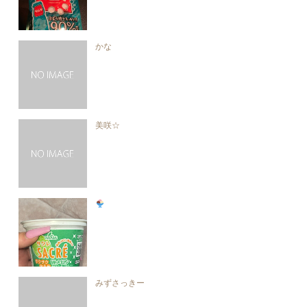
かな
美咲☆
みずさっきー