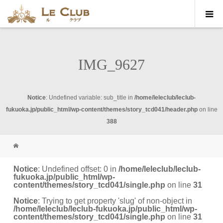
IMG_9627
Notice
: Undefined variable: sub_title in
/home/leleclub/leclub-
fukuoka.jp/public_html/wp-content/themes/story_tcd041/header.php
on line
388
Notice
: Undefined offset: 0 in
/home/leleclub/leclub-
fukuoka.jp/public_html/wp-
content/themes/story_tcd041/single.php
on line
31
Notice
: Trying to get property 'slug' of non-object in
/home/leleclub/leclub-fukuoka.jp/public_html/wp-
content/themes/story_tcd041/single.php
on line
31