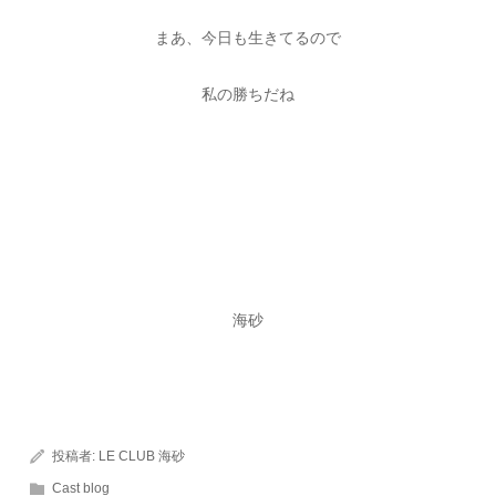
まあ、今日も生きてるので
私の勝ちだね
海砂
投稿者:
LE CLUB 海砂
Cast blog