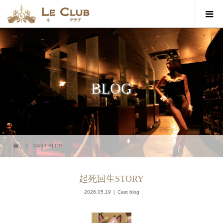
BLOG
CAST BLOG
起死回生STORY
2026.05.19
Cast blog