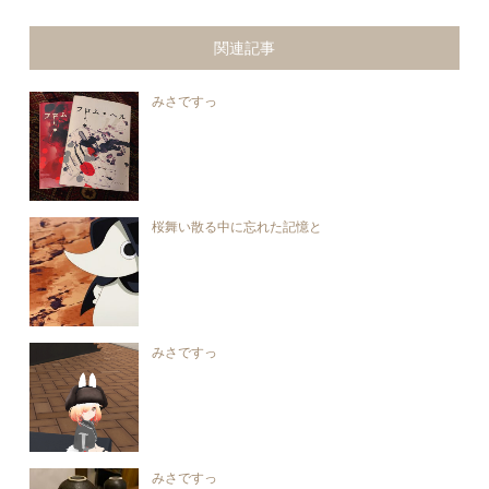
関連記事
みさですっ
桜舞い散る中に忘れた記憶と
みさですっ
みさですっ