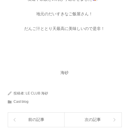
地元のだいすきなご飯屋さん！
だんご汁ととり天最高に美味しいので是非！
海砂
投稿者:
LE CLUB 海砂
Cast blog
前の記事
次の記事