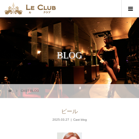
BLOG
CAST BLOG
ビール
2025.03.27
Cast blog