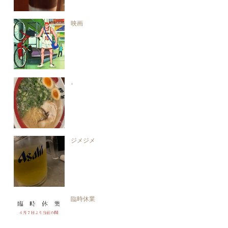
映画
。
ジメジメ
臨時休業