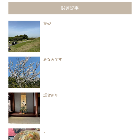
関連記事
黄砂
みなみです
謹賀新年
。