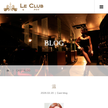
BLOG
CAST BLOG
温
2026.02.20
Cast blog