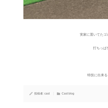
実家に置いてたゴ
打ちっぱ
特技に出来る
投稿者:
cast
Cast blog