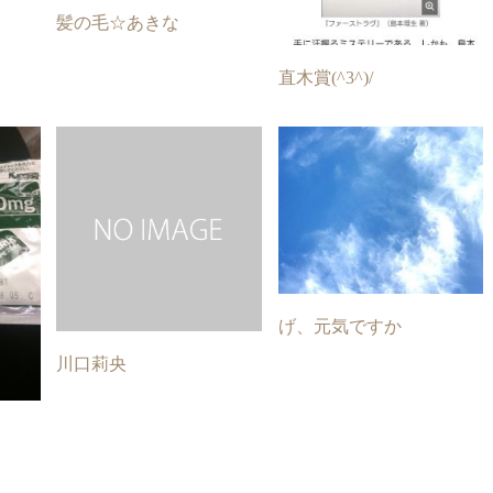
髪の毛☆あきな
直木賞(^3^)/
げ、元気ですか
川口莉央