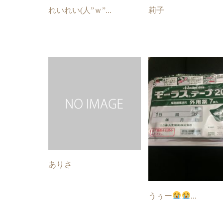
れいれい(人”ｗ”...
莉子
ありさ
うぅー
...