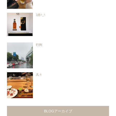
3月^_^
行列
久々
BLOGアーカイブ