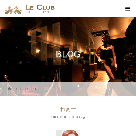
BLOG
CAST BLOG
わぁー
2024.12.03
Cast blog