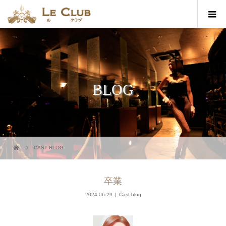
BLOG
CAST BLOG
卒業
2024.06.29
Cast blog