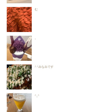
む
。
^ ^みなみです
^_^