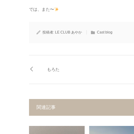
では、また〜
投稿者:
LE CLUB あやか
Cast blog
もろた
関連記事