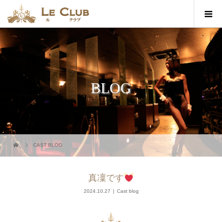
BLOG
CAST BLOG
真凜です
2024.10.27
Cast blog