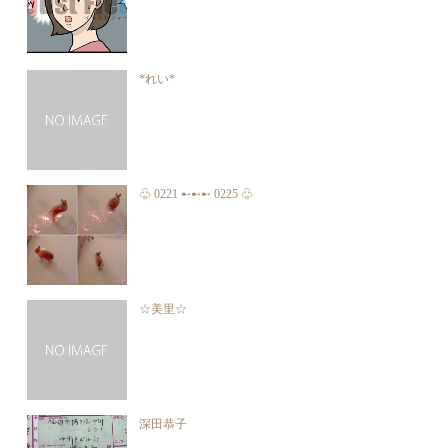
*れい*
♧ 0221 ➸➸➸ 0225 ♧
☆美里☆
深田恭子