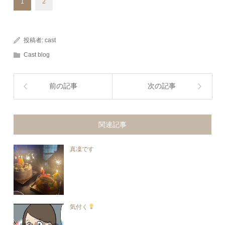
1
2
投稿者:
cast
Cast blog
前の記事
次の記事
関連記事
真凜です
気付く