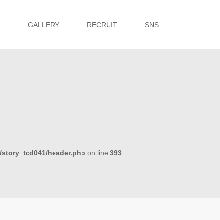
G
GALLERY
RECRUIT
SNS
s/story_tcd041/header.php
on line
393