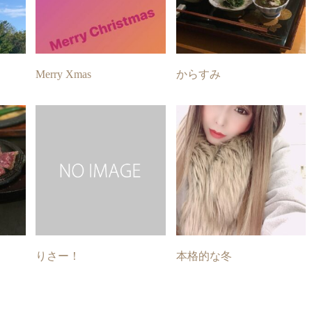
Merry Xmas
からすみ
りさー！
本格的な冬