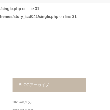
/single.php
on line
31
/themes/story_tcd041/single.php
on line
31
BLOGアーカイブ
2026年8月
(7)