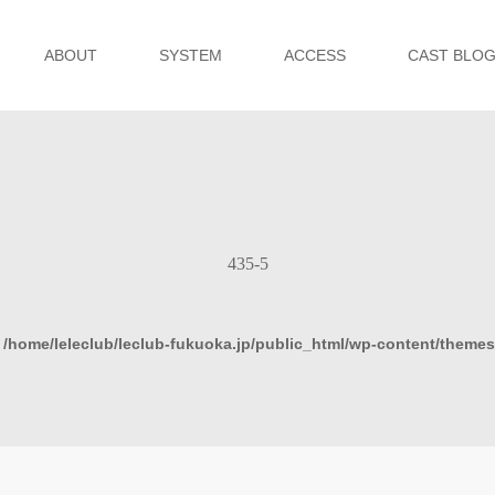
ABOUT
SYSTEM
ACCESS
CAST BLO
435-5
n
/home/leleclub/leclub-fukuoka.jp/public_html/wp-content/theme