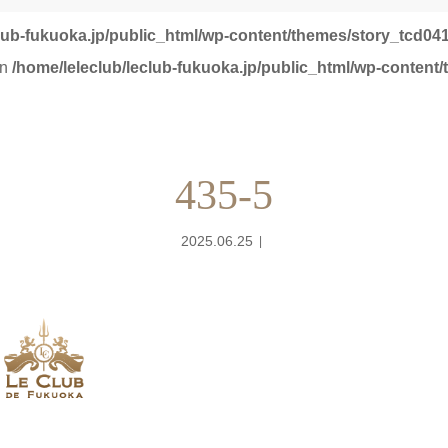
club-fukuoka.jp/public_html/wp-content/themes/story_tcd041
in
/home/leleclub/leclub-fukuoka.jp/public_html/wp-content
435-5
2025.06.25