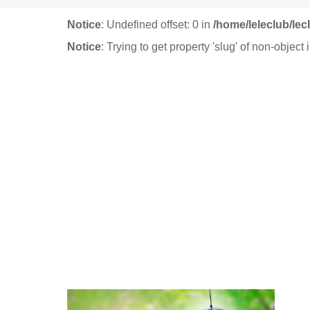
Notice
: Undefined offset: 0 in
/home/leleclub/le
Notice
: Trying to get property 'slug' of non-object 