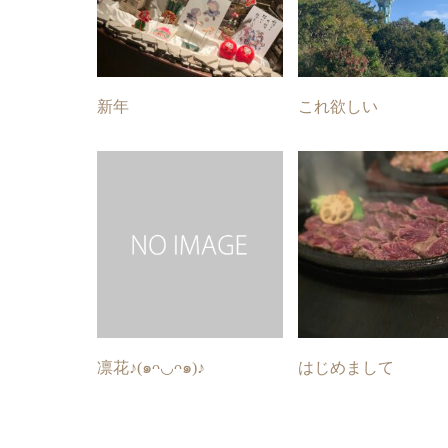
新年
これ欲しい
凛花♪(๑ᴖ◡ᴖ๑)♪
はじめまして