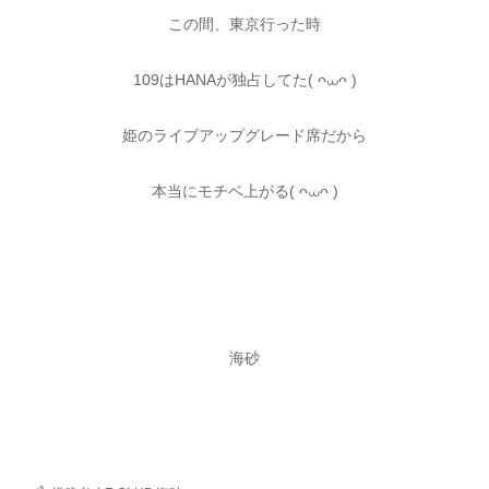
この間、東京行った時
109はHANAが独占してた( ᴖ⩊ᴖ )
姫のライブアップグレード席だから
本当にモチベ上がる( ᴖ⩊ᴖ )
海砂