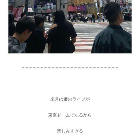
– – – – – – – – – – – – – – – – – – – – – – – – – –
来月は姫のライブが
東京ドームであるから
楽しみすぎる