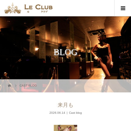
BLOG
CAST BLOG
来月も
2026.06.14
Cast blog