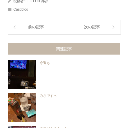
投稿者:
LE CLUB 海砂
Cast blog
前の記事
次の記事
関連記事
今週も
みさですっ