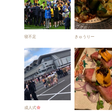
寝不足
きゅうりー
成人式