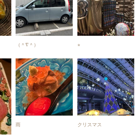
（＾∇＾）
⭐︎
雨
クリスマス