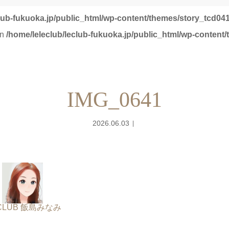
club-fukuoka.jp/public_html/wp-content/themes/story_tcd041
in
/home/leleclub/leclub-fukuoka.jp/public_html/wp-content
IMG_0641
2026.06.03
 CLUB 飯島みなみ