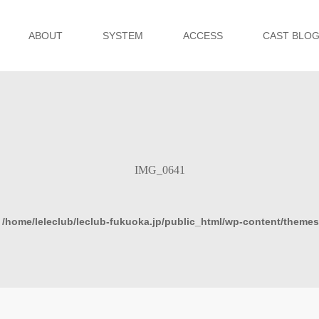
ABOUT
SYSTEM
ACCESS
CAST BLO
IMG_0641
n
/home/leleclub/leclub-fukuoka.jp/public_html/wp-content/theme