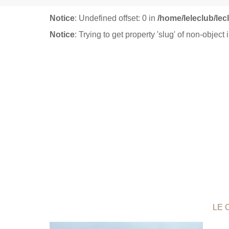
Notice
: Undefined offset: 0 in
/home/leleclub/le
Notice
: Trying to get property 'slug' of non-object 
LE