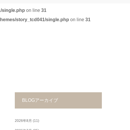
/single.php
on line
31
/themes/story_tcd041/single.php
on line
31
BLOGアーカイブ
2026年8月
(11)