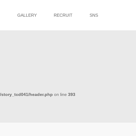
G
GALLERY
RECRUIT
SNS
s/story_tcd041/header.php
on line
393