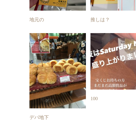
地元の
推しは？
100
デパ地下