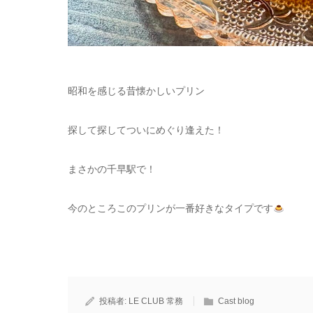
昭和を感じる昔懐かしいプリン
探して探してついにめぐり逢えた！
まさかの千早駅で！
今のところこのプリンが一番好きなタイプです
投稿者:
LE CLUB 常務
Cast blog