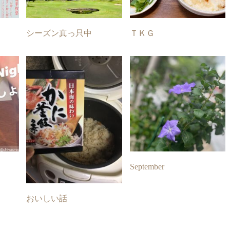
シーズン真っ只中
ＴＫＧ
September
おいしい話