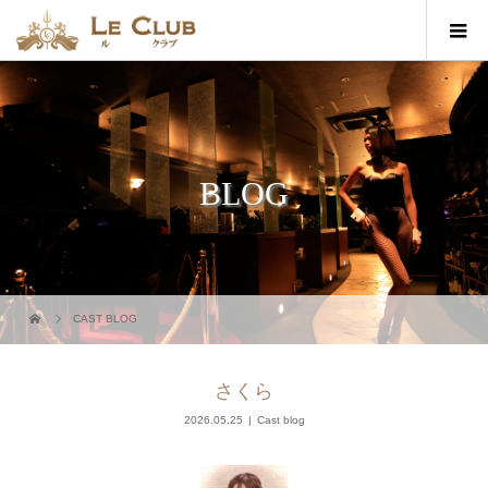
BLOG
CAST BLOG
さくら
2026.05.25
Cast blog