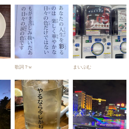
歌詞？w
まいぶむ