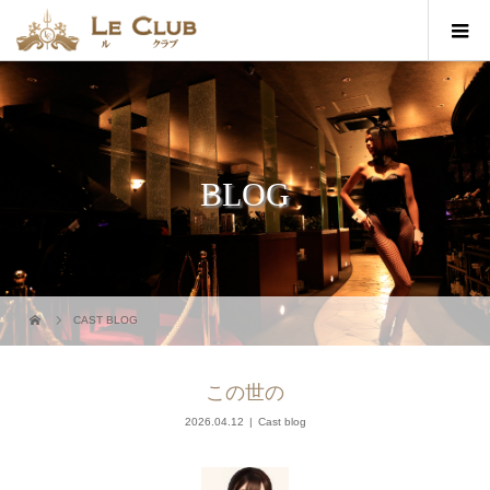
BLOG
CAST BLOG
この世の
2026.04.12
Cast blog