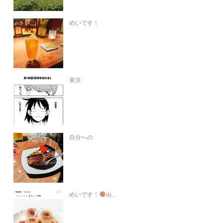
めいです！
東京
自分への
めいです！
ǳ...