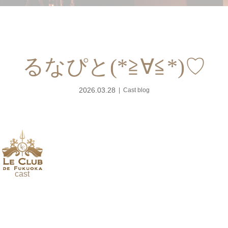
るなぴと(*≧∀≦*)♡
2026.03.28
Cast blog
cast