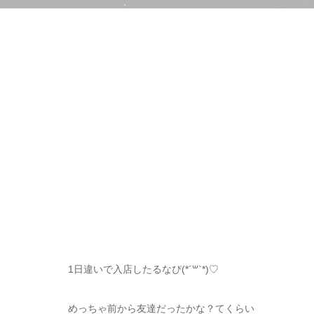
1日違いで入店したるなぴ(*´꒳`*)♡
めっちゃ前から友達だったかな？てくらい