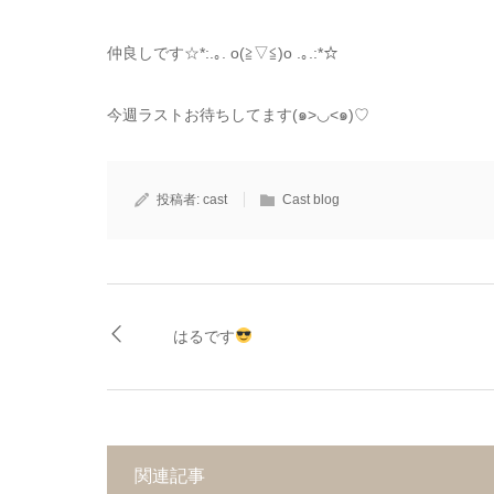
仲良しです☆*:.｡. o(≧▽≦)o .｡.:*☆
今週ラストお待ちしてます(๑>◡<๑)♡
投稿者:
cast
Cast blog
はるです
関連記事