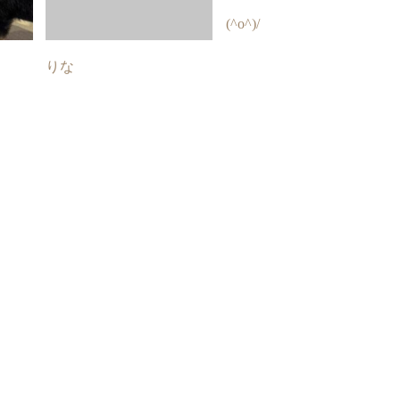
(^o^)/
りな