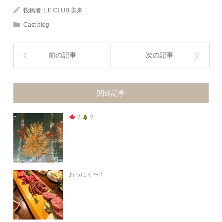
投稿者:
LE CLUB 美来
Cast blog
前の記事
次の記事
関連記事
？
？
おっにく〜！