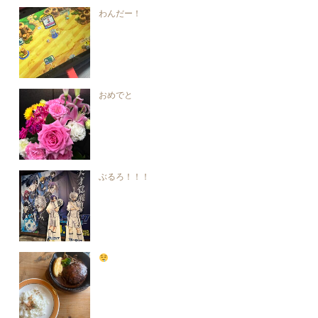
わんだー！
おめでと
ぶるろ！！！