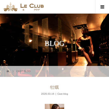
BLOG
CAST BLOG
牡蠣
2026.03.16
Cast blog