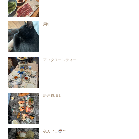
周年
アフタヌーンティー
唐戸市場 II
夜カフェ
*°