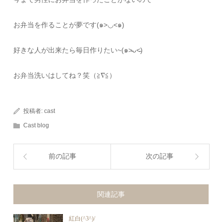
お弁当を作ることが夢です(๑>◡<๑)
好きな人が出来たら毎日作りたい~(๑˃̵ᴗ˂̵)
お弁当洗いはしてね？笑（≧∇≦）
投稿者:
cast
Cast blog
前の記事
次の記事
関連記事
紅白(^3^)/