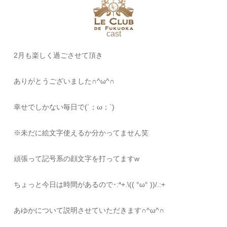
cast
2月も楽しく過ごさせて頂き
ありがとうございました∩^ω^∩
幸せでしかない毎日で(´；ω；`)
※未だに絵文字使えるか分かってません笑
頑張って記号系の顔文字を打ってますw
ちょっと今日は時間があるので･:*+.\(( °ω° ))/.:+
あゆかについて説明させていただきます∩^ω^∩