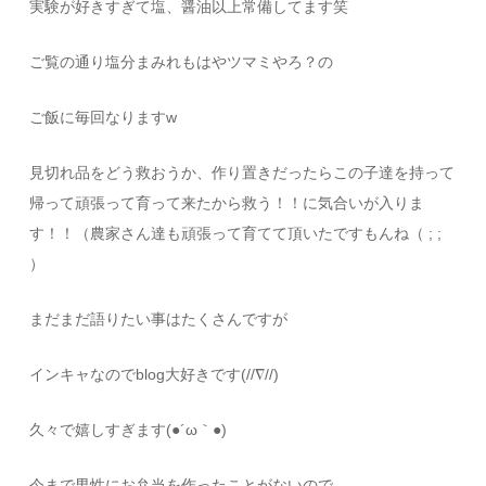
実験が好きすぎて塩、醤油以上常備してます笑
ご覧の通り塩分まみれもはやツマミやろ？の
ご飯に毎回なりますw
見切れ品をどう救おうか、作り置きだったらこの子達を持って
帰って頑張って育って来たから救う！！に気合いが入りま
す！！（農家さん達も頑張って育てて頂いたですもんね（ ; ;
）
まだまだ語りたい事はたくさんですが
インキャなのでblog大好きです(//∇//)
久々で嬉しすぎます(●´ω｀●)
今まで男性にお弁当を作ったことがないので