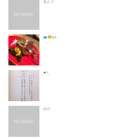
あんり
&#...
❤︎*。
みか