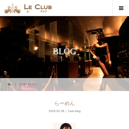
BLOG
CAST BLOG
らーめん
2026.02.28
Cast blog