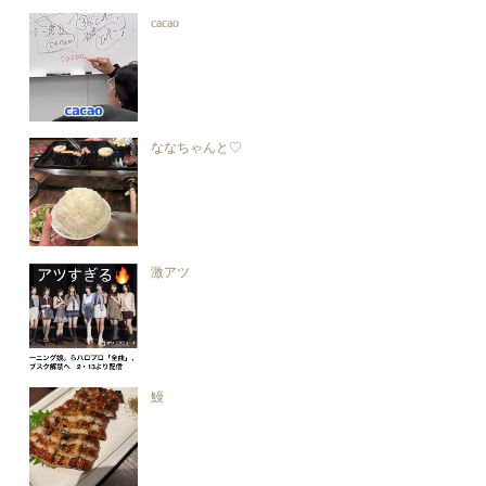
cacao
ななちゃんと♡
激アツ
鰻