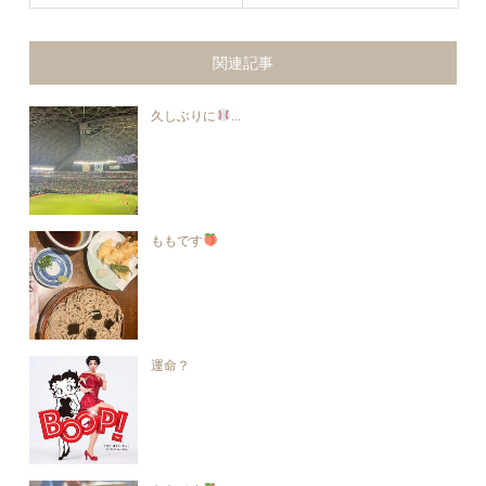
関連記事
久しぶりに
...
ももです
運命？