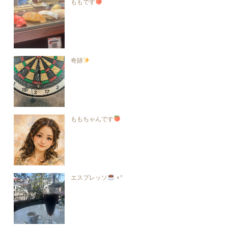
ももです
奇跡
ももちゃんです
エスプレッソ
∘°