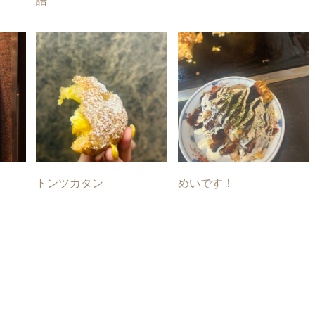
語
トンツカタン
めいです！