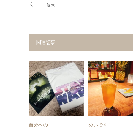
週末
関連記事
自分への
めいです！