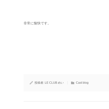
非常に愉快です。
投稿者:
LE CLUB めい
Cast blog